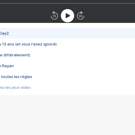
 DayZ
 a 13 ans (et vous l'avez ignoré)
e (littéralement)
im Rayan
 toutes les règles
s les jeux vidéo
us choquant de Rockstar ? - Le scandale BULLY
e plus moche de Steam
du RÊVE tourne au CAUCHEMAR
pendant 8 heures