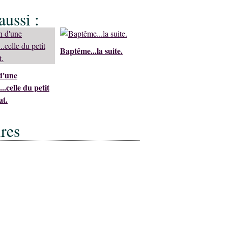
ussi :
Baptême...la suite.
d'une
..celle du petit
at.
res