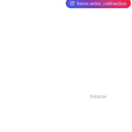
Suivre atelier_califourchon
Publicité