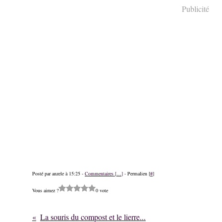
Publicité
Posté par anzele à 15:25 -
Commentaires [
…
]
- Permalien [
#
]
Vous aimez ?
0 vote
La souris du compost et le lierre...