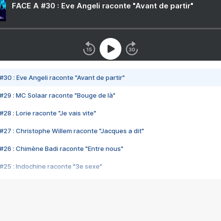
FACE A #30 : Eve Angeli raconte "Avant de partir"
#30 : Eve Angeli raconte "Avant de partir"
#29 : MC Solaar raconte "Bouge de là"
28 : Lorie raconte "Je vais vite"
#27 : Christophe Willem raconte "Jacques a dit"
#26 : Chimène Badi raconte "Entre nous"
#25 : Indochine raconte "3e sexe"
#24 : Zaho raconte "C'est chelou"
#23 : Patrick Bruel raconte "Au café des délices"
#22 : Kyo raconte "Le chemin"